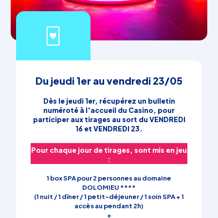
Du jeudi 1er au vendredi 23/05
Dès le jeudi 1er, récupérez un bulletin
numéroté à l'accueil du Casino, pour
participer aux tirages au sort du VENDREDI
16 et VENDREDI 23.
Pour chaque jour de tirages, sont mis en jeu
:
1 box SPA pour 2 personnes au domaine
DOLOMIEU ****
(1 nuit / 1 dîner / 1 petit-déjeuner / 1 soin SPA + 1
accès au pendant 2h)
+